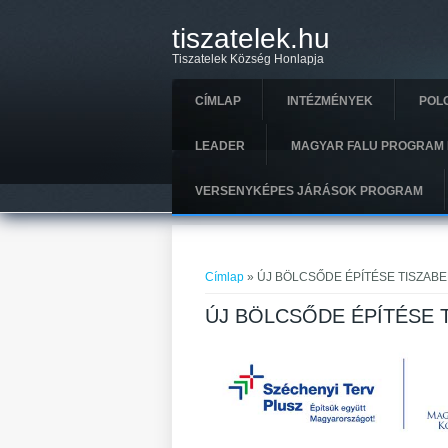
Ugrás a tartalomra
tiszatelek.hu
Tiszatelek Község Honlapja
CÍMLAP
INTÉZMÉNYEK
POL
LEADER
MAGYAR FALU PROGRAM 
VERSENYKÉPES JÁRÁSOK PROGRAM
Jelenlegi hely
Címlap
» ÚJ BÖLCSŐDE ÉPÍTÉSE TISZAB
ÚJ BÖLCSŐDE ÉPÍTÉSE 