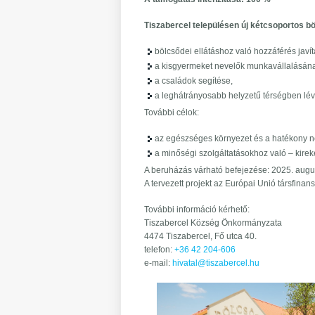
Tiszabercel településen új kétcsoportos b
bölcsődei ellátáshoz való hozzáférés javít
a kisgyermeket nevelők munkavállalásána
a családok segítése,
a leghátrányosabb helyzetű térségben lév
További célok:
az egészséges környezet és a hatékony nev
a minőségi szolgáltatásokhoz való – kirek
A beruházás várható befejezése: 2025. augu
A tervezett projekt az Európai Unió társfinan
További információ kérhető:
Tiszabercel Község Önkormányzata
4474 Tiszabercel, Fő utca 40.
telefon:
+36 42 204-606
e-mail:
hivatal@tiszabercel.hu