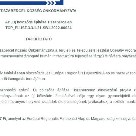
TISZABERCEL KÖZSÉG ÖNKORMÁNYZATA
Az „Új bölcsőde építése Tiszabercelen
TOP_PLUSZ-3.3.1-21-SB1-2022-00024
TÁJÉKOZTATÓ
szabercel Község Önkormányzata a Terület- és Településfejlesztési Operatív Progr
eknevelést támogató humán infrastruktúra fejlesztése tárgyú felhívásra pályázat
v elbírálásban
részesítette, az Európai Regionális Fejlesztési Alap és hazai közpo
ítendő támogatás formájában.
zonosító számú, Új bölcsőde építése Tiszabercelen elnevezésű projekt k
mányzatának az új bölcsőde létesítésével célja egy olyan gyermekjóléti ala
n élő hátrányos helyzetű családok életminőségének javításához, a szülők munka
7 Ft
, amelyet az Európai Regionális Fejlesztési Alap és Magyarország költségveté