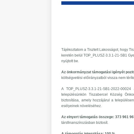
Tájékoztatom a Tisztelt Lakosságot, hogy Ti
keretén belül TOP_PLUSZ-3.3.1-21-SB1 Gyerm
nyújtott be.
Az önkormányzat támogatási igényét pozití
költségvetési előirányzatból vissza nem tér
A TOP_PLUSZ-3.3.1-21-SB1-2022-00024 a
településünkön Tiszabercel Község Önkor
biztosítása, amely hozzájárul a települése
esélyeinek növeléséhez.
Az elnyert támogatás összege: 373 961 96
társfinanszírozásban biztosít.
A támogatás intenzitása: 100 %