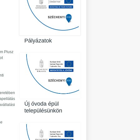
Pályázatok
am Plusz
ot
nti
eretében
pellátás
Új óvoda épül
vállalási
településünkön
se