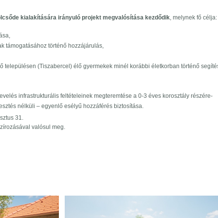
ölcsőde kialakítására irányuló projekt megvalósítása kezdődik
, melynek fő célja:
ása,
k támogatásához történő hozzájárulás,
ő településen (Tiszabercel) élő gyermekek minél korábbi életkorban történő segíté
elés infrastrukturális feltételeinek megteremtése a 0-3 éves korosztály részére-
esztés nélküli – egyenlő esélyű hozzáférés biztosítása.
sztus 31.
szírozásával valósul meg.