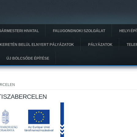
GÁRMESTERI HIVATAL
FALUGONDNOKI SZOLGÁLAT
HELYI ÉP
KERETÉN BELÜL ELNYERT PÁLYÁZATOK
PÁLYÁZATOK
TELE
ÚJ BÖLCSŐDE ÉPÍTÉSE
ERCELEN
TISZABERCELEN