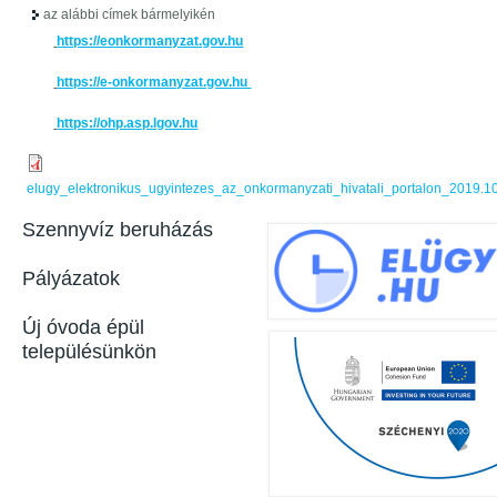
az alábbi címek bármelyikén
https://eonkormanyzat.gov.hu
https://e-onkormanyzat.gov.hu
https://ohp.asp.lgov.hu
elugy_elektronikus_ugyintezes_az_onkormanyzati_hivatali_portalon_2019.1
Szennyvíz beruházás
Pályázatok
Új óvoda épül
településünkön