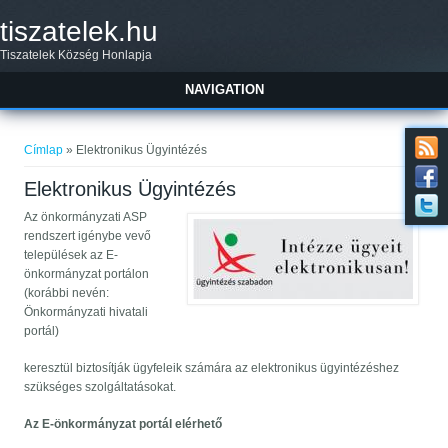
Ugrás a tartalomra
tiszatelek.hu
Tiszatelek Község Honlapja
NAVIGATION
Jelenlegi hely
Címlap
» Elektronikus Ügyintézés
Elektronikus Ügyintézés
Az önkormányzati ASP
rendszert igénybe vevő
települések az E-
önkormányzat portálon
(korábbi nevén:
Önkormányzati hivatali
portál)
keresztül biztosítják ügyfeleik számára az elektronikus ügyintézéshez
szükséges szolgáltatásokat.
Az E-önkormányzat portál elérhető