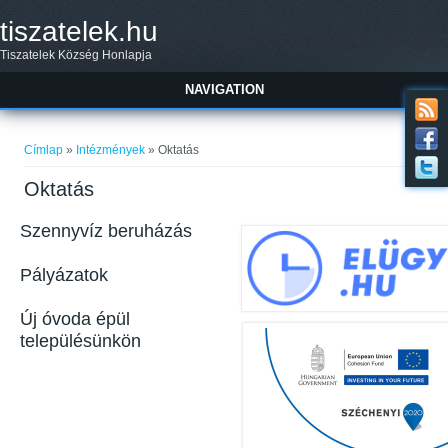
Ugrás a tartalomra
tiszatelek.hu
Tiszatelek Község Honlapja
NAVIGATION
Jelenlegi hely
Címlap
»
Intézmények
» Oktatás
Oktatás
Szennyvíz beruházás
Pályázatok
Új óvoda épül
településünkön