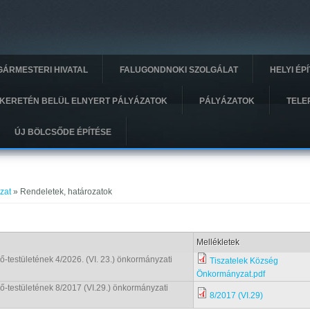
GÁRMESTERI HIVATAL
FALUGONDNOKI SZOLGÁLAT
HELYI ÉP
KERETÉN BELÜL ELNYERT PÁLYÁZATOK
PÁLYÁZATOK
TELE
ÚJ BÖLCSŐDE ÉPÍTÉSE
zat
» Rendeletek, határozatok
Mellékletek
-testületének 4/2026. (VI. 23.) önkormányzati
Tiszatelek Község
Önkormányzat.pdf
-testületének 8/2017 (VI.29.) önkormányzati
8/2017 (VI.29)