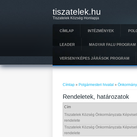
Ugrás a tartalomra
tiszatelek.hu
Tiszatelek Község Honlapja
CÍMLAP
INTÉZMÉNYEK
POL
LEADER
MAGYAR FALU PROGRAM 
VERSENYKÉPES JÁRÁSOK PROGRAM
Jelenlegi hely
Címlap
»
Polgármesteri hivatal
»
Önkormány
Rendeletek, határozatok
Cím
Tiszatelek Község Önkormányzata Képviselő
rendelete
Tiszatelek Község Önkormányzata Képviselő
rendelete