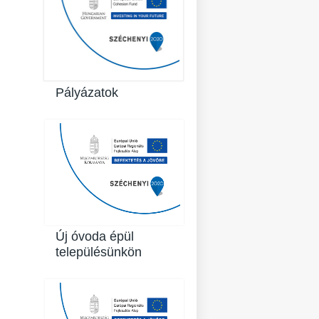
Pályázatok
Új óvoda épül
településünkön