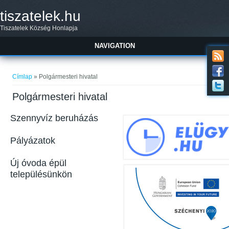
Ugrás a tartalomra
tiszatelek.hu
Tiszatelek Község Honlapja
NAVIGATION
Jelenlegi hely
Címlap
» Polgármesteri hivatal
Polgármesteri hivatal
Szennyvíz beruházás
Pályázatok
Új óvoda épül
településünkön