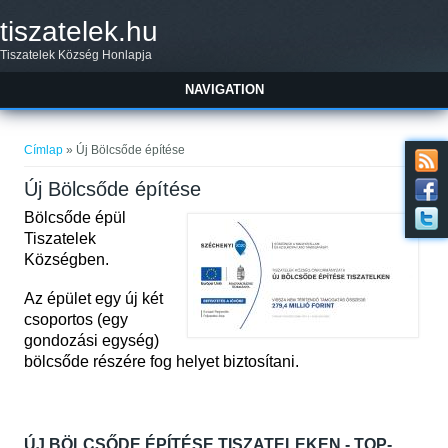
Ugrás a tartalomra
tiszatelek.hu
Tiszatelek Község Honlapja
NAVIGATION
Jelenlegi hely
Címlap
» Új Bölcsőde építése
Új Bölcsőde építése
Bölcsőde épül
Tiszatelek
Községben.
Az épület egy új két
csoportos (egy
gondozási egység)
bölcsőde részére fog helyet biztosítani.
ÚJ BÖLCSŐDE ÉPÍTÉSE TISZATELEKEN - TOP-