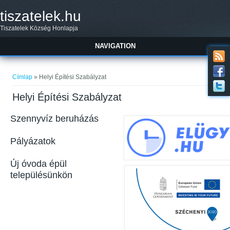
Ugrás a tartalomra
tiszatelek.hu
Tiszatelek Község Honlapja
NAVIGATION
Jelenlegi hely
Címlap
» Helyi Építési Szabályzat
Helyi Építési Szabályzat
Szennyvíz beruházás
Pályázatok
Új óvoda épül
településünkön