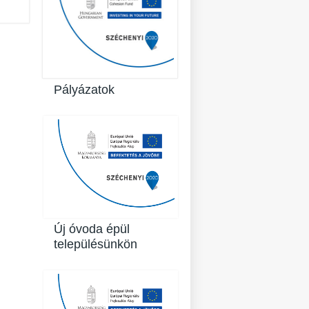
Pályázatok
Új óvoda épül
településünkön