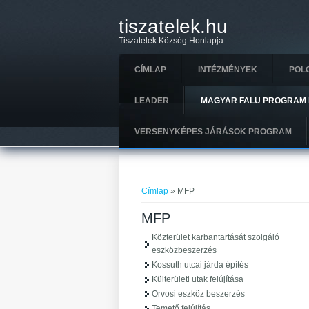
Ugrás a tartalomra
tiszatelek.hu
Tiszatelek Község Honlapja
CÍMLAP
INTÉZMÉNYEK
POL
LEADER
MAGYAR FALU PROGRAM 
VERSENYKÉPES JÁRÁSOK PROGRAM
Jelenlegi hely
Címlap
» MFP
MFP
Közterület karbantartását szolgáló
eszközbeszerzés
Kossuth utcai járda építés
Külterületi utak felújítása
Orvosi eszköz beszerzés
Temető felújítás