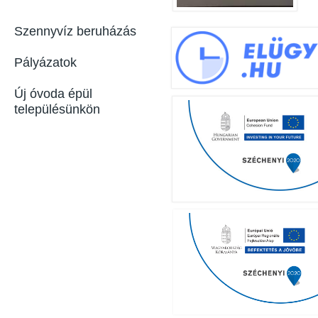
Szennyvíz beruházás
Pályázatok
Új óvoda épül
településünkön