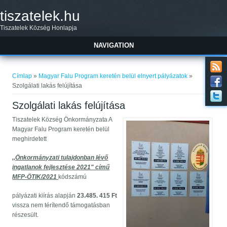
Ugrás a tartalomra
tiszatelek.hu
Tiszatelek Község Honlapja
NAVIGATION
Jelenlegi hely
Címlap
»
Magyar Falu Program keretén belül elnyert pályázatok
»
Szolgálati lakás felújítása
Szolgálati lakás felújítása
Tiszatelek Község Önkormányzata A
Magyar Falu Program keretén belül
meghirdetett
,,Önkormányzati tulajdonban lévő
ingatlanok fejlesztése 2021" című
MFP-ÖTIK/2021
kódszámú
pályázati kiírás alapján
23.485. 415 Ft
vissza nem térítendő támogatásban
részesült.