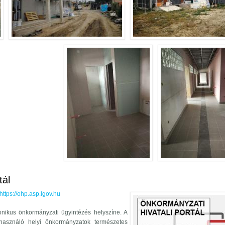
 halad az óvoda építése tartalommal kapcsolatosan
tál
https://ohp.asp.lgov.hu
onikus önkormányzati ügyintézés helyszíne. A
használó helyi önkormányzatok természetes