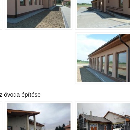
talommal kapcsolatosan
z óvoda építése