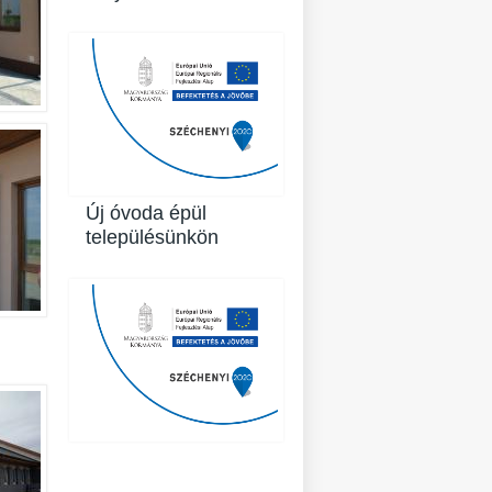
Új óvoda épül
településünkön