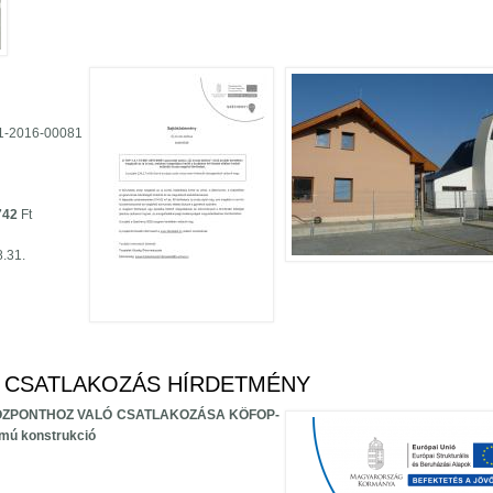
1-2016-00081
742
Ft
.31.
lepülésünkön tartalommal kapcsolatosan
 CSATLAKOZÁS HÍRDETMÉNY
KÖZPONTHOZ VALÓ CSATLAKOZÁSA
KÖFOP-
mú konstrukció