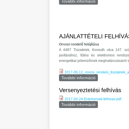
További információ
ASP KÖZPONTHOZ
AJÁNLATTÉTELI FELHÍVÁS (
Orvosi rendelő felújítása
A 4487 Tiszatelek, Kossuth utca 147. szám
javításához, fűtési és elektromos rendsz
energetikai jellemzőinek meghatározásáról s
2017-06-12_orvosi_rendelo_tiszatelek_aja
További információ
AJÁNLATTÉTELI FE
Versenyeztetési felhívás
2017-04-24-Erdohorvati-felhivas.pdf
További információ
Versenyeztetési f