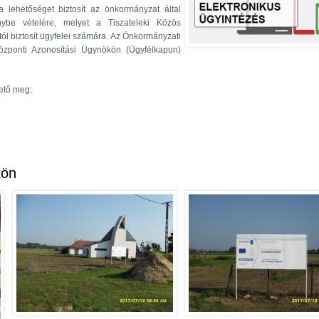
 lehetőséget biztosít az önkormányzat által
génybe vételére, melyet a Tiszateleki Közös
tól biztosít ügyfelei számára. Az Önkormányzati
Központi Azonosítási Ügynökön (Ügyfélkapun)
hető meg:
atali Portál tartalommal kapcsolatosan
kön