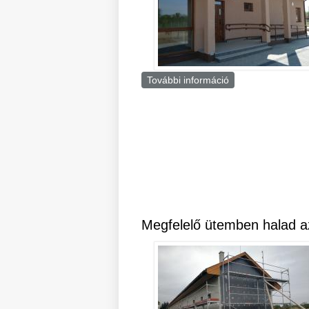
További információ
Óvoda építés tar
Megfelelő ütemben halad a