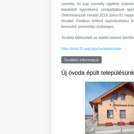
személy és jogi személy ügyfelei számára
kialakított ügyintézési szolgáltatások i
Önkormányzati Hivatal 2018. július 01 napjá
Hivatali Portálon történő ügyintézéshez 
keresztüli azonosítás szükséges.
További tájékoztató az alábbi oldalon tekint
https://ohp-20.asp.lgov.hu/tajekoztato
További információ
Önkormányzati Hiv
Új óvoda épült településün