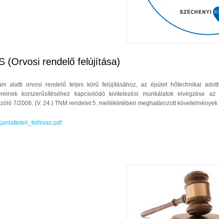
 VALÓ CSATLAKOZÁS HÍRDETMÉNY tartalommal kapcsolatosan
Orvosi rendelő felújítása)
 alatti orvosi rendelő teljes körű felújításához, az épület hőtechnikai adot
ereinek korszerűsítéséhez kapcsolódó kivitelezési munkálatok elvégzése az 
zóló 7/2006. (V. 24.) TNM rendelet 5. mellékletében meghatározott követelmények 
nlatteteli_felhivas.pdf
LHÍVÁS (Orvosi rendelő felújítása) tartalommal kapcsolatosan
elhívás tartalommal kapcsolatosan