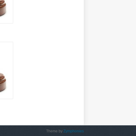
Theme by
Zymphonies