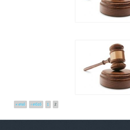
elhívás tartalommal kapcsolatosan
« első
‹ előző
1
2