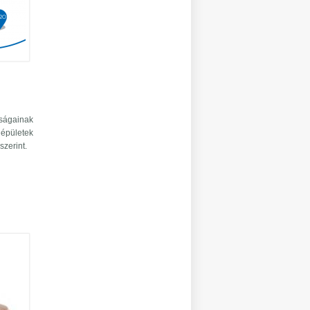
tságainak
épületek
szerint.